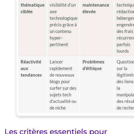
thématique
visibilité d’un
maintenance
techniqu
ciblée
axe
élevée
rédactio
technologique
héberge
précis grâce à
engendr
un contenu
des frais
hyper-
récurren
pertinent
parfois
lourds
Réactivité
Lancer
Problèmes
Questio
aux
rapidement
d’éthique
sur la
tendances
de nouveaux
légitimit
blogs pour
des liens
surfer sur des
la
sujets tech
manipula
d’actualité ou
des résu
de niche
de reche
Les critères essentiels pour