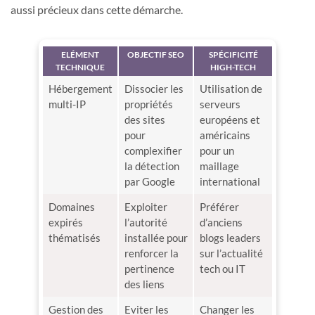
aussi précieux dans cette démarche.
ELÉMENT
OBJECTIF SEO
SPÉCIFICITÉ
TECHNIQUE
HIGH-TECH
Hébergement
Dissocier les
Utilisation de
multi-IP
propriétés
serveurs
des sites
européens et
pour
américains
complexifier
pour un
la détection
maillage
par Google
international
Domaines
Exploiter
Préférer
expirés
l’autorité
d’anciens
thématisés
installée pour
blogs leaders
renforcer la
sur l’actualité
pertinence
tech ou IT
des liens
Gestion des
Eviter les
Changer les