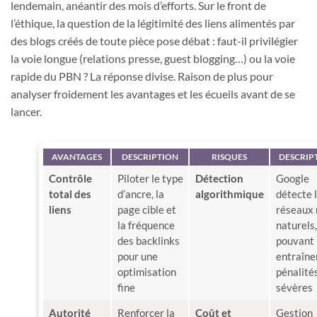
lendemain, anéantir des mois d’efforts. Sur le front de
l’éthique, la question de la légitimité des liens alimentés par
des blogs créés de toute pièce pose débat : faut-il privilégier
la voie longue (relations presse, guest blogging…) ou la voie
rapide du PBN ? La réponse divise. Raison de plus pour
analyser froidement les avantages et les écueils avant de se
lancer.
AVANTAGES
DESCRIPTION
RISQUES
DESCRIP
Contrôle
Piloter le type
Détection
Google
total des
d’ancre, la
algorithmique
détecte 
liens
page cible et
réseaux 
la fréquence
naturels,
des backlinks
pouvant
pour une
entraîne
optimisation
pénalité
fine
sévères
Autorité
Renforcer la
Coût et
Gestion