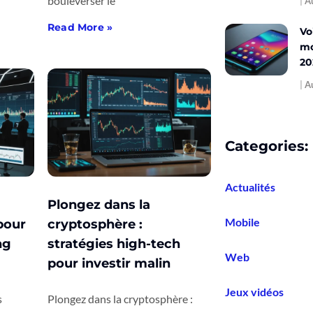
bouleverser le
Au
Read More »
Vo
mo
20
Au
Categories:
Actualités
Plongez dans la
Mobile
pour
cryptosphère :
ng
stratégies high-tech
Web
pour investir malin
Jeux vidéos
s
Plongez dans la cryptosphère :