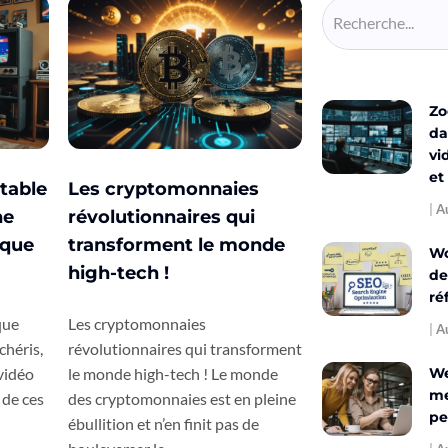
Zo
da
vi
et
table
Les cryptomonnaies
Au
ne
révolutionnaires qui
ique
transforment le monde
Wo
high-tech !
de
ré
que
Les cryptomonnaies
Au
chéris,
révolutionnaires qui transforment
We
vidéo
le monde high-tech ! Le monde
me
 de ces
des cryptomonnaies est en pleine
pe
ébullition et n’en finit pas de