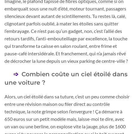
Imagine, le plafond tapissé de fibres optiques, comme si on
embarquait sous une nuit d’été, moteur tournant, passagers
silencieux devant autant de scintillements. Tu restes là, calé,
clignotant parfois oublié, à mater les étoiles sans quitter
l’embrayage. Ce n’est pas qu’un gadget, non, c’est l’allié des
retours tardifs, l’anti-embouteillage par excellence, la touche
qui transforme ta caisse en salon roulant, entre frime et
pause-café intersidérale. Et franchement, qui n’a jamais rêvé
de décrocher la lune depuis un vieux parking de centre-ville ?
Combien coûte un ciel étoilé dans
une voiture ?
Alors, un ciel étoilé dans sa tuture, c’est un peu comme choisir
entre une révision maison ou filer direct au contrôle
technique, la note grimpe selon l’envergure ! Ça démarre à
650 euros sur un petit modèle mais, laisse-moi te dire, avec
un van ou une berline, on explose vite la jauge, plus de 1600
euros si tu pousses la personnalisation ou si le toit ouvrant