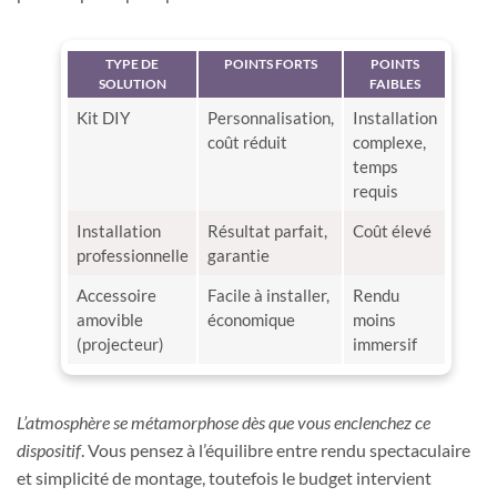
TYPE DE
POINTS FORTS
POINTS
SOLUTION
FAIBLES
Kit DIY
Personnalisation,
Installation
coût réduit
complexe,
temps
requis
Installation
Résultat parfait,
Coût élevé
professionnelle
garantie
Accessoire
Facile à installer,
Rendu
amovible
économique
moins
(projecteur)
immersif
L’atmosphère se métamorphose dès que vous enclenchez ce
dispositif
. Vous pensez à l’équilibre entre rendu spectaculaire
et simplicité de montage, toutefois le budget intervient