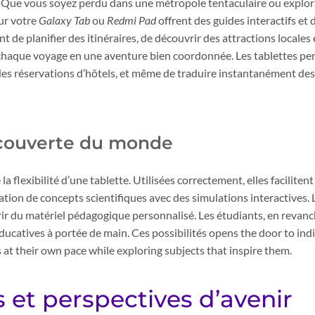
e! Que vous soyez perdu dans une métropole tentaculaire ou explo
ur votre
Galaxy Tab
ou
Redmi Pad
offrent des guides interactifs et 
 de planifier des itinéraires, de découvrir des attractions locales 
i chaque voyage en une aventure bien coordonnée. Les tablettes p
 des réservations d’hôtels, et même de traduire instantanément de
écouverte du monde
a flexibilité d’une tablette. Utilisées correctement, elles faciliten
ation de concepts scientifiques avec des simulations interactives.
ir du matériel pédagogique personnalisé. Les étudiants, en revanch
ucatives à portée de main. Ces possibilités opens the door to ind
 at their own pace while exploring subjects that inspire them.
 et perspectives d’avenir