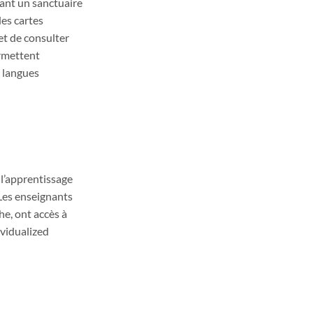
rant un sanctuaire
des cartes
et de consulter
ermettent
s langues
t l’apprentissage
 Les enseignants
e, ont accès à
ividualized