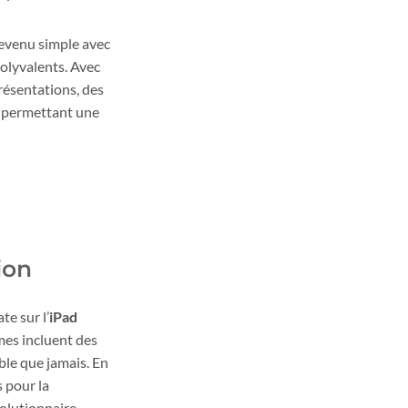
devenu simple avec
polyvalents. Avec
présentations, des
, permettant une
ion
te sur l’
iPad
mes incluent des
ble que jamais. En
 pour la
volutionnaire.