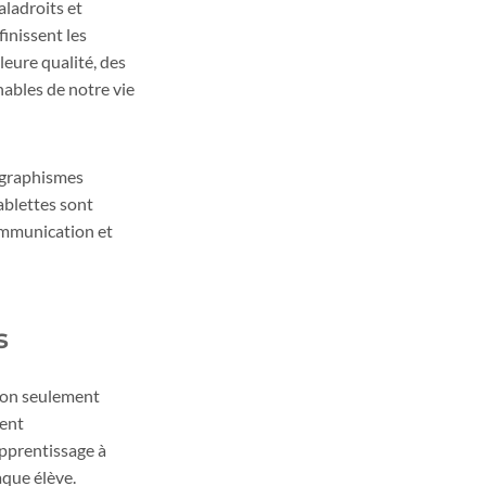
ladroits et
inissent les
leure qualité, des
nables de notre vie
s graphismes
ablettes sont
communication et
s
 Non seulement
ment
apprentissage à
aque élève.