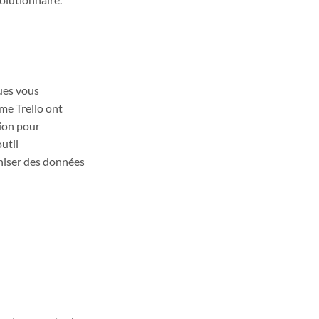
ues vous
me Trello ont
ion pour
util
oniser des données