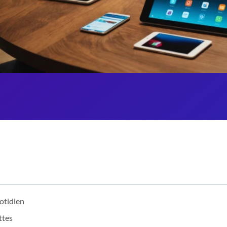
uotidien
ttes