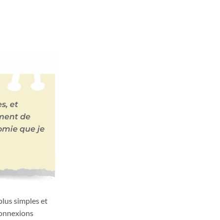
s, et
ment de
omie que je
plus simples et
 connexions