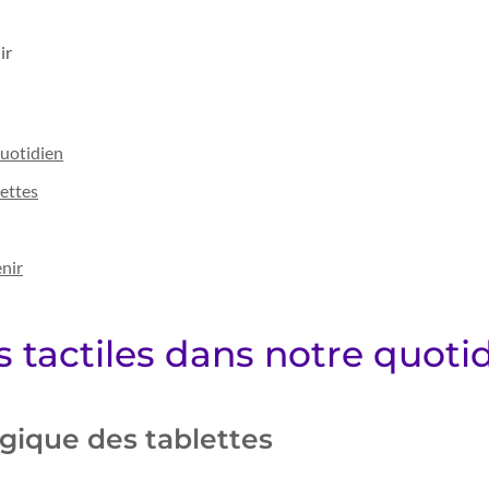
ir
quotidien
lettes
enir
s tactiles dans notre quoti
ogique des tablettes