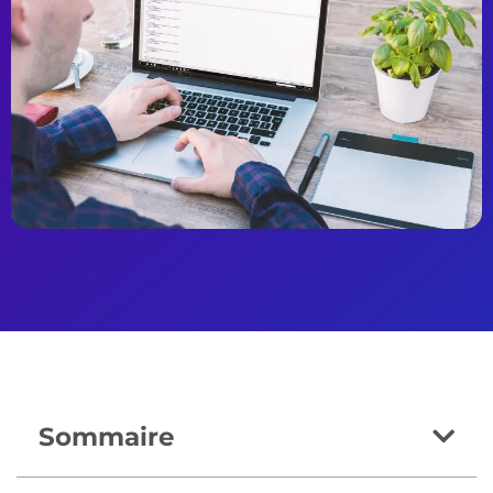
Sommaire