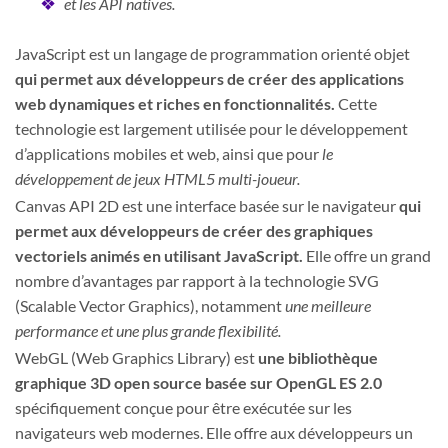
et les API natives.
JavaScript est un langage de programmation orienté objet
qui permet aux développeurs de créer des applications
web dynamiques et riches en fonctionnalités.
Cette
technologie est largement utilisée pour le développement
d’applications mobiles et web, ainsi que pour
le
développement de jeux HTML5 multi-joueur.
Canvas API 2D est une interface basée sur le navigateur
qui
permet aux développeurs de créer des graphiques
vectoriels animés en utilisant JavaScript.
Elle offre un grand
nombre d’avantages par rapport à la technologie SVG
(Scalable Vector Graphics), notamment
une meilleure
performance et une plus grande flexibilité.
WebGL (Web Graphics Library) est
une bibliothèque
graphique 3D open source basée sur OpenGL ES 2.0
spécifiquement conçue pour être exécutée sur les
navigateurs web modernes. Elle offre aux développeurs un