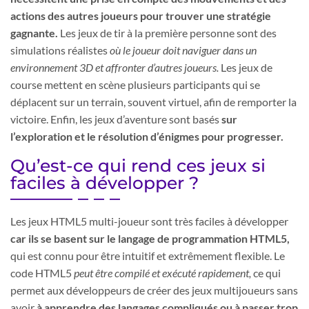
actions des autres joueurs pour trouver une stratégie
gagnante.
Les jeux de tir à la première personne sont des
simulations réalistes
où le joueur doit naviguer dans un
environnement 3D et affronter d’autres joueurs.
Les jeux de
course mettent en scène plusieurs participants qui se
déplacent sur un terrain, souvent virtuel, afin de remporter la
victoire. Enfin, les jeux d’aventure sont basés
sur
l’exploration et le résolution d’énigmes pour progresser.
Qu’est-ce qui rend ces jeux si
faciles à développer ?
Les jeux HTML5 multi-joueur sont très faciles à développer
car ils se basent sur le langage de programmation HTML5,
qui est connu pour être intuitif et extrêmement flexible. Le
code HTML5
peut être compilé et exécuté rapidement,
ce qui
permet aux développeurs de créer des jeux multijoueurs sans
avoir
à apprendre des langages compliqués ou à passer trop