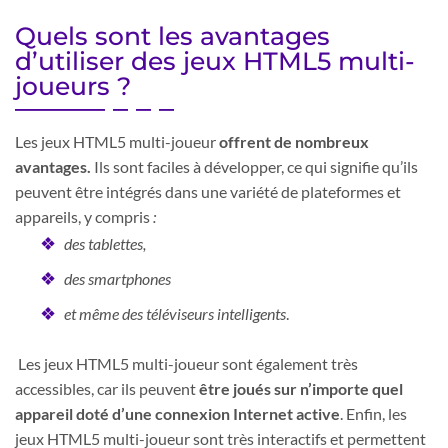
Quels sont les avantages
d’utiliser des jeux HTML5 multi-
joueurs ?
Les jeux HTML5 multi-joueur
offrent de nombreux
avantages.
Ils sont faciles à développer, ce qui signifie qu’ils
peuvent être intégrés dans une variété de plateformes et
appareils, y compris
:
des tablettes,
des smartphones
et même des téléviseurs intelligents
.
Les jeux HTML5 multi-joueur sont également très
accessibles, car ils peuvent
être joués sur n’importe quel
appareil doté d’une connexion Internet active
. Enfin, les
jeux HTML5 multi-joueur sont très interactifs et permettent